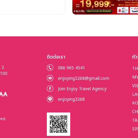
ติดต่อเรา
ทัว
่ 2
086 965 4541
TH
50100
M
enjoying3268@gmail.com
VI
Join Enjoy Travel Agency
LA
enjoying3268
KO
CH
)
ved.
TA
SI