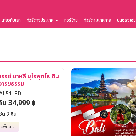
เกี่ยวกับเรา
ทัวร์ต่างประเทศ
ทัวร์ไทย
ทัวร์ตามเทศกาล
บินตรงเชี
รรย์ บาหลี บุโรพุทโธ ดิน
อารยธรรม
AL51_FD
มต้น 34,999 ฿
วัน 3 คืน
กแพ็กเกจ