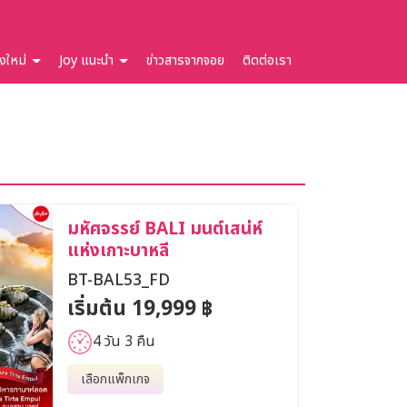
ยงใหม่
Joy แนะนำ
ข่าวสารจากจอย
ติดต่อเรา
มหัศจรรย์ BALI มนต์เสน่ห์
แห่งเกาะบาหลี
BT-BAL53_FD
เริ่มต้น 19,999 ฿
4 วัน 3 คืน
เลือกแพ็กเกจ