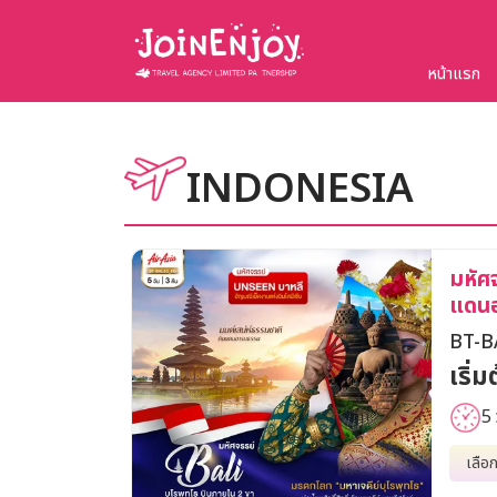
หน้าแรก
INDONESIA
มหัศจ
แดน
BT-B
เริ่
5 
เลือ