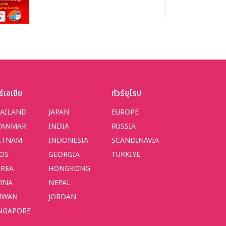
ร์เอเชีย
ทัวร์ยุโรป
AILAND
JAPAN
EUROPE
YANMAR
INDIA
RUSSIA
ETNAM
INDONESIA
SCANDINAVIA
OS
GEORGIA
TURKIYE
REA
HONGKONG
INA
NEPAL
IWAN
JORDAN
NGAPORE